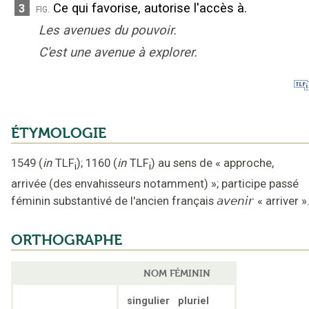
Ce qui favorise, autorise l'accès à.
3
fig.
Les avenues du pouvoir.
C'est une avenue à explorer.
ÉTYMOLOGIE
1549
(
in
TLF
);
1160
(
in
TLF
)
au sens de « approche,
i
i
arrivée (des envahisseurs notamment) »
;
participe passé
féminin substantivé de l'ancien français
avenir
«
arriver
»
ORTHOGRAPHE
NOM FÉMININ
singulier
pluriel