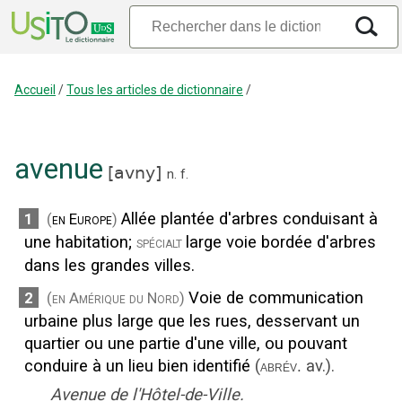
Accueil
/
Tous les articles de dictionnaire
/
avenue
[
avny
]
n.
f.
Allée plantée d'arbres conduisant à
1
(
en Europe
)
une habitation
;
large voie bordée d'arbres
spécialt
dans les grandes villes.
Voie de communication
2
(en Amérique du Nord)
urbaine plus large que les rues, desservant un
quartier ou une partie d'une ville, ou pouvant
conduire à un lieu bien identifié
(
av.
).
abrév.
Avenue de l'Hôtel-de-Ville.