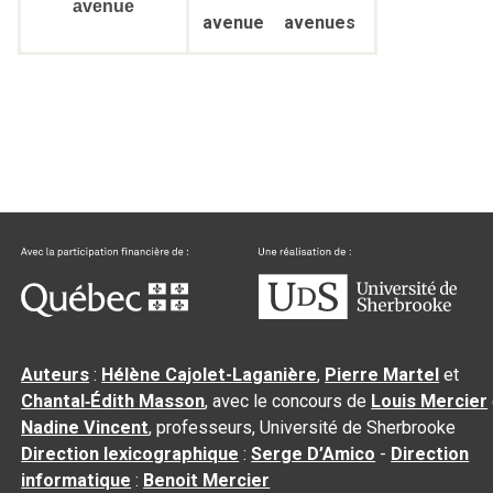
avenue
avenue
avenues
Auteurs
:
Hélène Cajolet-Laganière
,
Pierre Martel
et
Chantal‑Édith Masson
, avec le concours de
Louis Mercier
Nadine Vincent
, professeurs, Université de Sherbrooke
Direction lexicographique
:
Serge D’Amico
-
Direction
informatique
:
Benoit Mercier