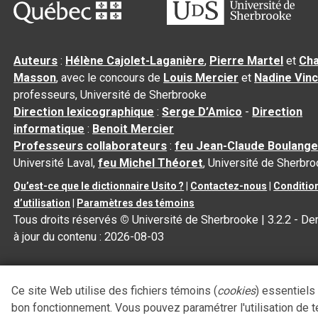
Auteurs
:
Hélène Cajolet-Laganière
,
Pierre Martel
et
Cha
Masson
, avec le concours de
Louis Mercier
et
Nadine Vin
professeurs, Université de Sherbrooke
Direction lexicographique
:
Serge D’Amico
-
Direction
informatique
:
Benoit Mercier
Professeurs collaborateurs
:
feu Jean-Claude Boulange
Université Laval,
feu Michel Théoret
, Université de Sherbr
Qu’est-ce que le dictionnaire Usito ?
|
Contactez-nous
|
Conditio
d’utilisation
|
Paramètres des témoins
Tous droits réservés
©
Université de Sherbrooke |
3.2.2
- De
à jour du contenu :
2026-08-03
Ce site Web utilise des fichiers témoins (
cookies
) essentiels
bon fonctionnement. Vous pouvez paramétrer l'utilisation de 