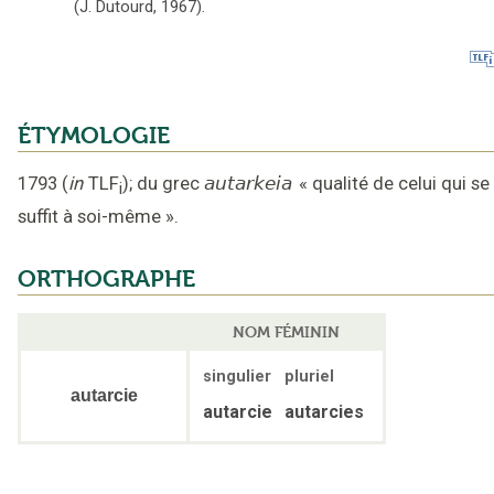
(J. Dutourd,
1967
).
ÉTYMOLOGIE
1793
(
in
TLF
);
du grec
autarkeia
«
qualité de celui qui se
i
suffit à soi-même
».
ORTHOGRAPHE
NOM FÉMININ
singulier
pluriel
autarcie
autarcie
autarcies