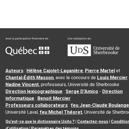
Auteurs
:
Hélène Cajolet-Laganière
,
Pierre Martel
et
Chantal‑Édith Masson
, avec le concours de
Louis Mercier
Nadine Vincent
, professeurs, Université de Sherbrooke
Direction lexicographique
:
Serge D’Amico
-
Direction
informatique
:
Benoit Mercier
Professeurs collaborateurs
:
feu Jean-Claude Boulange
Université Laval,
feu Michel Théoret
, Université de Sherbr
Qu’est-ce que le dictionnaire Usito ?
|
Contactez-nous
|
Conditio
d’utilisation
|
Paramètres des témoins