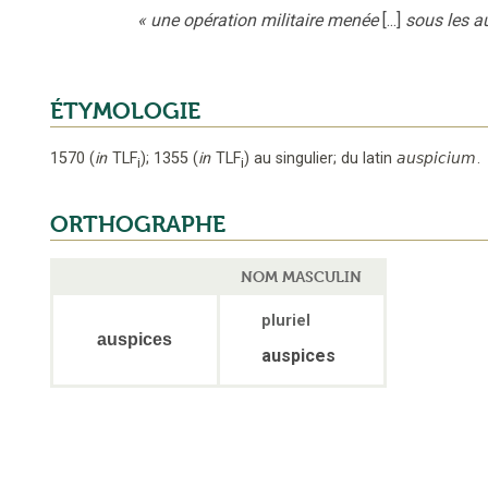
«
une opération militaire menée
[...]
sous les a
ÉTYMOLOGIE
1570
(
in
TLF
);
1355
(
in
TLF
)
au singulier
;
du latin
auspicium
.
i
i
ORTHOGRAPHE
NOM MASCULIN
pluriel
auspices
auspices