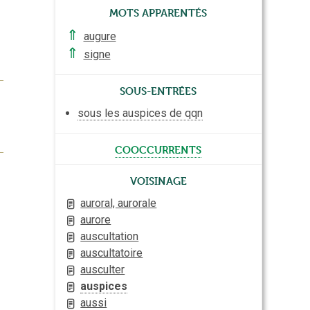
Mots apparentés
⇑
augure
⇑
signe
Sous-entrées
sous les auspices de qqn
cooccurrents
Voisinage
auroral, aurorale
aurore
auscultation
auscultatoire
ausculter
auspices
aussi