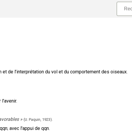
on et de l’interprétation du vol et du comportement des oiseaux.
l’avenir.
avorables
»
(U. Paquin,
1923).
 qqn
;
avec l'appui de qqn.