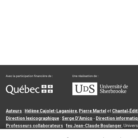
Auteurs
:
Hélène Cajolet-Laganière
,
Pierre Martel
et
Chantal‑Édi
Direction lexicographique
:
Serge D’Amico
-
Direction informati
Professeurs collaborateurs
:
feu Jean-Claude Boulanger
, Univers
Qu’est-ce que le dictionnaire Usito ?
|
Contactez-nous
|
Condition