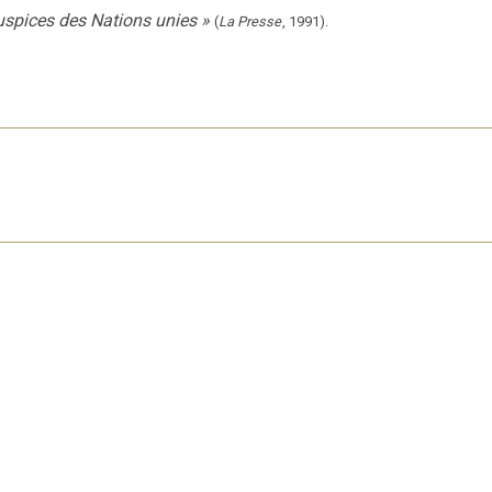
uspices des Nations unies
»
(
La Presse
,
1991
).