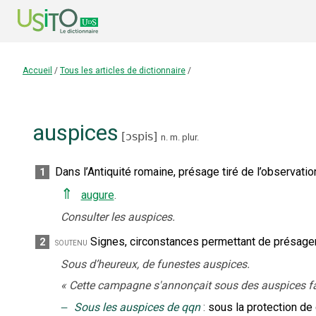
Accueil
/
Tous les articles de dictionnaire
/
auspices
[
ɔspis
]
n.
m.
plur.
Dans l’Antiquité romaine, présage tiré de l’observati
1
⇑
augure
.
Consulter les auspices.
Signes, circonstances permettant de présager 
2
soutenu
Sous d’heureux, de funestes auspices.
«
Cette campagne s'annonçait sous des auspices f
‒
Sous les auspices de qqn
:
sous la protection de