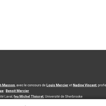
th Masson
, avec le concours de
Louis Mercier
et
Nadine Vincent
, prof
que
:
Benoit Mercier
ité Laval,
feu Michel Théoret
, Université de Sherbrooke
s d’utilisation
|
Paramètres des témoins