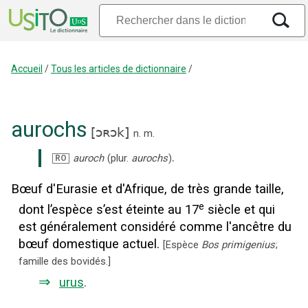
Accueil
/
Tous les articles de dictionnaire
/
aurochs
[
ɔʀɔk
]
n.
m.
.
auroch
(plur.
aurochs
)
RO
Bœuf d'Eurasie et d'Afrique, de très grande taille,
e
dont l’espèce s’est éteinte au 17
siècle et qui
est généralement considéré comme l'ancêtre du
bœuf domestique actuel.
[
Espèce
Bos primigenius
;
famille des bovidés.
]
⇒
urus
.