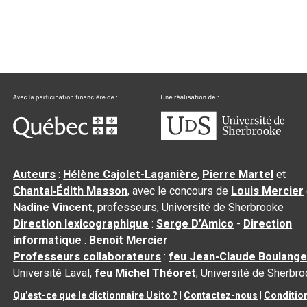
Auteurs
:
Hélène Cajolet-Laganière
,
Pierre Martel
et
Chantal‑Édith Masson
, avec le concours de
Louis Mercier
Nadine Vincent
, professeurs, Université de Sherbrooke
Direction lexicographique
:
Serge D’Amico
-
Direction
informatique
:
Benoit Mercier
Professeurs collaborateurs
:
feu Jean-Claude Boulange
Université Laval,
feu Michel Théoret
, Université de Sherbr
Qu’est-ce que le dictionnaire Usito ?
|
Contactez-nous
|
Conditio