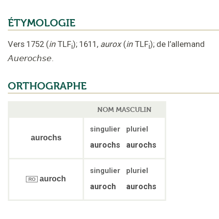
ÉTYMOLOGIE
Vers 1752
(
in
TLF
);
1611
,
aurox
(
in
TLF
);
de l’allemand
i
i
Auerochse
.
ORTHOGRAPHE
NOM MASCULIN
singulier
pluriel
aurochs
aurochs
aurochs
singulier
pluriel
auroch
RO
auroch
aurochs