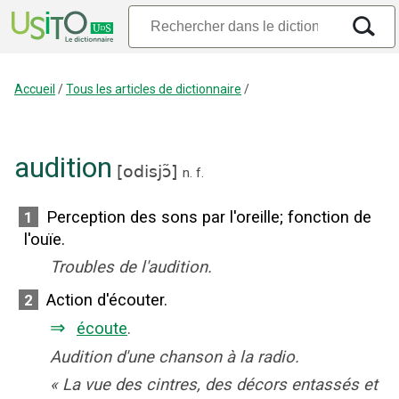
Accueil
/
Tous les articles de dictionnaire
/
audition
[
odisjɔ̃
]
n.
f.
Perception des sons par l'oreille
;
fonction de
1
l'ouïe.
Troubles de l'audition.
Action d'écouter.
2
⇒
écoute
.
Audition d'une chanson à la radio.
«
La vue des cintres, des décors entassés et