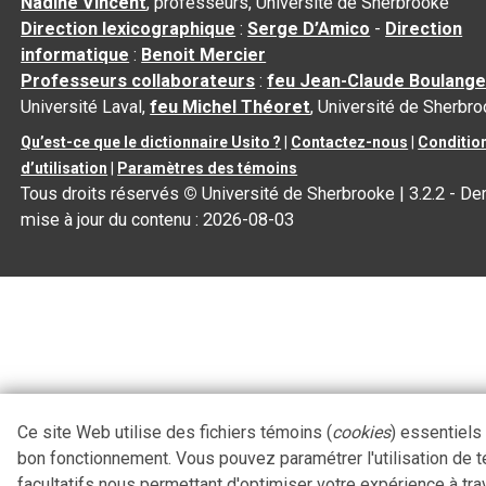
Nadine Vincent
, professeurs, Université de Sherbrooke
Direction lexicographique
:
Serge D’Amico
-
Direction
informatique
:
Benoit Mercier
Professeurs collaborateurs
:
feu Jean-Claude Boulange
Université Laval,
feu Michel Théoret
, Université de Sherbr
Qu’est-ce que le dictionnaire Usito ?
|
Contactez-nous
|
Conditio
d’utilisation
|
Paramètres des témoins
Tous droits réservés
©
Université de Sherbrooke |
3.2.2
- Der
mise à jour du contenu :
2026-08-03
Ce site Web utilise des fichiers témoins (
cookies
) essentiels
bon fonctionnement. Vous pouvez paramétrer l'utilisation de 
facultatifs nous permettant d'optimiser votre expérience à tra