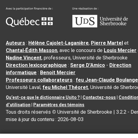
Auteurs
:
Hélène Cajolet-Laganière
,
Pierre Martel
et
Chantal‑Édith Masson
, avec le concours de
Louis Mercier
Nadine Vincent
, professeurs, Université de Sherbrooke
Direction lexicographique
:
Serge D’Amico
-
Direction
informatique
:
Benoit Mercier
Professeurs collaborateurs
:
feu Jean-Claude Boulange
Université Laval,
feu Michel Théoret
, Université de Sherbr
Qu’est-ce que le dictionnaire Usito ?
|
Contactez-nous
|
Conditio
d’utilisation
|
Paramètres des témoins
Tous droits réservés
©
Université de Sherbrooke |
3.2.2
- Der
mise à jour du contenu :
2026-08-03