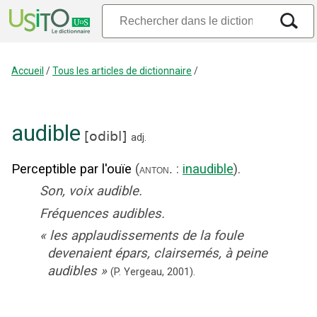
Accueil
/
Tous les articles de dictionnaire
/
audible
[
odibl
]
adj.
Perceptible par l'ouïe
(
:
inaudible
).
anton.
Son, voix audible.
Fréquences audibles.
«
les applaudissements de la foule
devenaient épars, clairsemés, à peine
audibles
»
(P. Yergeau,
2001).