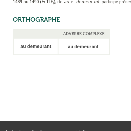
1489 ou 1490
(
in
TLF
);
de
au
et
demeurant
,
participe prése
i
ORTHOGRAPHE
ADVERBE COMPLEXE
au demeurant
au demeurant