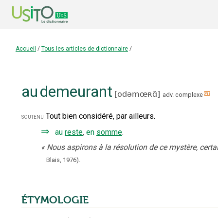
Accueil
/
Tous les articles de dictionnaire
/
au
demeurant
[
odəmœʀɑ̃
]
adv. complexe
Tout bien considéré, par ailleurs.
soutenu
⇒
au
reste
,
en
somme
.
«
Nous aspirons à la résolution de ce mystère, cert
Blais,
1976).
ÉTYMOLOGIE