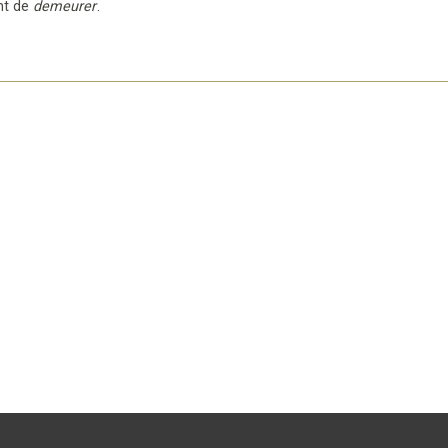
nt de
demeurer
.