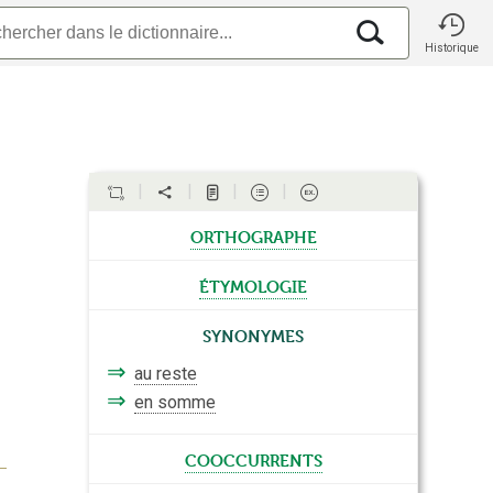
Historique
orthographe
étymologie
Synonymes
⇒
au reste
⇒
en somme
cooccurrents