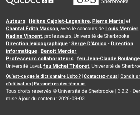
Auteurs
:
Hélène Cajolet-Laganière
,
Pierre Martel
et
Chantal‑Édith Masson
, avec le concours de
Louis Mercier
Nadine Vincent
, professeurs, Université de Sherbrooke
Direction lexicographique
:
Serge D’Amico
-
Direction
informatique
:
Benoit Mercier
Professeurs collaborateurs
:
feu Jean-Claude Boulange
Université Laval,
feu Michel Théoret
, Université de Sherbr
Qu’est-ce que le dictionnaire Usito ?
|
Contactez-nous
|
Conditio
d’utilisation
|
Paramètres des témoins
Tous droits réservés
©
Université de Sherbrooke |
3.2.2
- Der
mise à jour du contenu :
2026-08-03