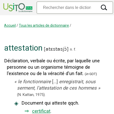
Accueil
/
Tous les articles de dictionnaire
/
attestation
[
atɛstasjɔ̃
]
n.
f.
Déclaration, verbale ou écrite, par laquelle une
personne ou un organisme témoigne de
l'existence ou de la véracité d'un fait.
(
in
GDT)
«
le fonctionnaire
[...]
enregistrait, sous
serment, l'attestation de ces hommes
»
(N. Kattan,
1975).
◈
Document qui atteste qqch.
⇒
certificat
.