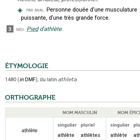
◈
Personne douée d'une musculature
par anal.
puissante, d'une très grande force.
Pied
d'athlète
.
3
méd.
ÉTYMOLOGIE
1480
(
in
DMF
);
du latin
athleta
.
ORTHOGRAPHE
NOM MASCULIN
NOM ÉPIC
singulier
pluriel
singulier
plu
athlète
athlète
athlètes
athlète
at