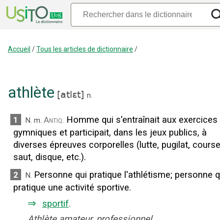
Accueil
/
Tous les articles de dictionnaire
/
athlète
[
atlɛt
]
n.
Homme qui s'entraînait aux exercices
1
Antiq.
N.
m.
gymniques et participait, dans les jeux publics, à
diverses épreuves corporelles (lutte, pugilat, course
saut, disque, etc.).
Personne qui pratique l'athlétisme
;
personne q
2
N.
pratique une activité sportive.
⇒
sportif
.
Athlète amateur, professionnel.