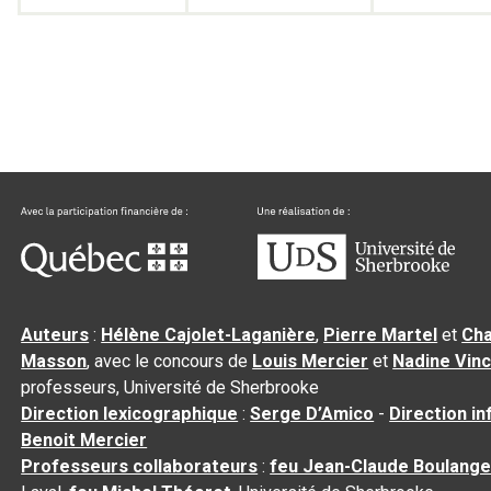
Auteurs
:
Hélène Cajolet-Laganière
,
Pierre Martel
et
Cha
Masson
, avec le concours de
Louis Mercier
et
Nadine Vin
professeurs, Université de Sherbrooke
Direction lexicographique
:
Serge D’Amico
-
Direction i
Benoit Mercier
Professeurs collaborateurs
:
feu Jean-Claude Boulange