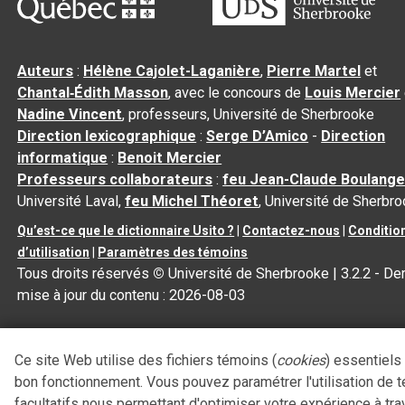
Auteurs
:
Hélène Cajolet-Laganière
,
Pierre Martel
et
Chantal‑Édith Masson
, avec le concours de
Louis Mercier
Nadine Vincent
, professeurs, Université de Sherbrooke
Direction lexicographique
:
Serge D’Amico
-
Direction
informatique
:
Benoit Mercier
Professeurs collaborateurs
:
feu Jean-Claude Boulange
Université Laval,
feu Michel Théoret
, Université de Sherbr
Qu’est-ce que le dictionnaire Usito ?
|
Contactez-nous
|
Conditio
d’utilisation
|
Paramètres des témoins
Tous droits réservés
©
Université de Sherbrooke |
3.2.2
- Der
mise à jour du contenu :
2026-08-03
Ce site Web utilise des fichiers témoins (
cookies
) essentiels
bon fonctionnement. Vous pouvez paramétrer l'utilisation de 
facultatifs nous permettant d'optimiser votre expérience à tra