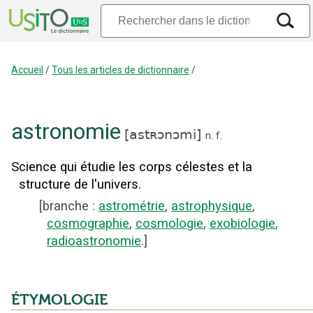
Accueil
/
Tous les articles de dictionnaire
/
astronomie
[
astʀɔnɔmi
]
n.
f.
Science qui étudie les corps célestes et la
structure de l'univers.
[
branche
:
astrométrie
,
astrophysique
,
cosmographie
,
cosmologie
,
exobiologie
,
radioastronomie
.]
ÉTYMOLOGIE