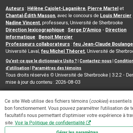
Auteurs
:
Hélène Cajolet-Laganière
,
Pierre Martel
et
Chantal‑Édith Masson
, avec le concours de
Louis Mercier
Nadine Vincent
, professeurs, Université de Sherbrooke
Direction lexicographique
:
Serge D’Amico
-
Direction
informatique
:
Benoit Mercier
Professeurs collaborateurs
:
feu Jean-Claude Boulange
Université Laval,
feu Michel Théoret
, Université de Sherbr
Qu’est-ce que le dictionnaire Usito ?
|
Contactez-nous
|
Conditio
d’utilisation
|
Paramètres des témoins
Tous droits réservés
©
Université de Sherbrooke |
3.2.2
- Der
mise à jour du contenu :
2026-08-03
Ce site Web utilise des fichiers témoins (
cookies
) essentiels
bon fonctionnement. Vous pouvez paramétrer l'utilisation de 
facultatifs nous permettant d'optimiser votre expérience à tra
site.
Voir la Politique de confidentialité
Gérer les paramètres