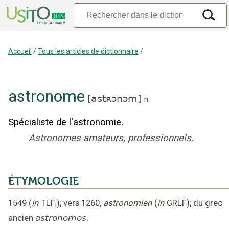
Accueil
/
Tous les articles de dictionnaire
/
astronome
[
astʀɔnɔm
]
n.
Spécialiste de l'astronomie.
Astronomes amateurs, professionnels.
ÉTYMOLOGIE
1549
(
in
TLF
);
vers 1260
,
astronomien
(
in
GRLF
);
du grec
i
ancien
astronomos
.