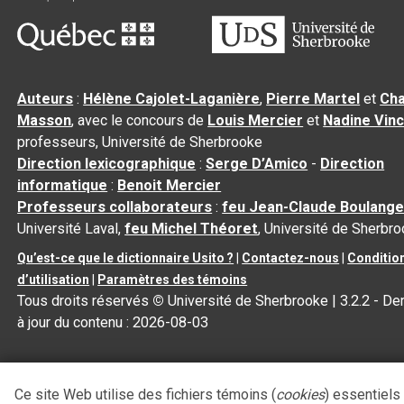
Auteurs
:
Hélène Cajolet-Laganière
,
Pierre Martel
et
Cha
Masson
, avec le concours de
Louis Mercier
et
Nadine Vin
professeurs, Université de Sherbrooke
Direction lexicographique
:
Serge D’Amico
-
Direction
informatique
:
Benoit Mercier
Professeurs collaborateurs
:
feu Jean-Claude Boulange
Université Laval,
feu Michel Théoret
, Université de Sherbr
Qu’est-ce que le dictionnaire Usito ?
|
Contactez-nous
|
Conditio
d’utilisation
|
Paramètres des témoins
Tous droits réservés
©
Université de Sherbrooke |
3.2.2
- De
à jour du contenu :
2026-08-03
Ce site Web utilise des fichiers témoins (
cookies
) essentiels