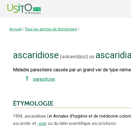
Accueil
/
Tous les articles de dictionnaire
/
ascaridiose
ascaridi
[
askaʀidjoz
]
ou
Maladie parasitaire causée par un grand ver de type némat
⇑
parasitose
.
ÉTYMOLOGIE
1904
,
ascaridiose
(
in
Annales d’hygiène et de médecine coloni
ascaride
et
-ose
ou
du latin scientifique
ascaridiasis
.