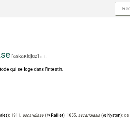
ase
[
askaʀidjɑz
]
n.
f.
ode qui se loge dans l’intestin.
ales
);
1911
,
ascaridiase
(
in
Railliet
);
1855
,
ascaridiasis
(
in
Nysten
);
de