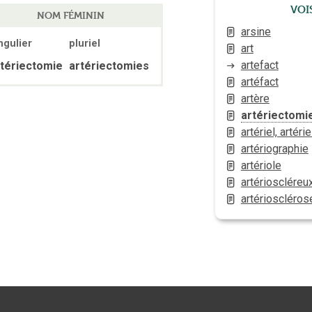
Voi
NOM FÉMININ
arsine
ngulier
pluriel
art
artefact
rtériectomie
artériectomies
artéfact
artère
artériectomi
artériel, artérie
artériographie
artériole
artérioscléreu
artérioscléros