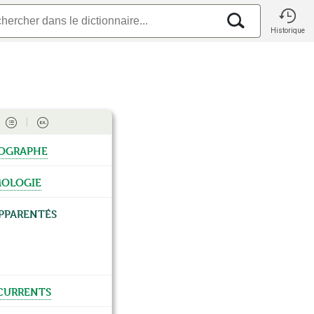
Historique
ographe
mologie
pparentés
urrents