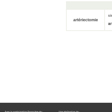
si
artériectomie
a