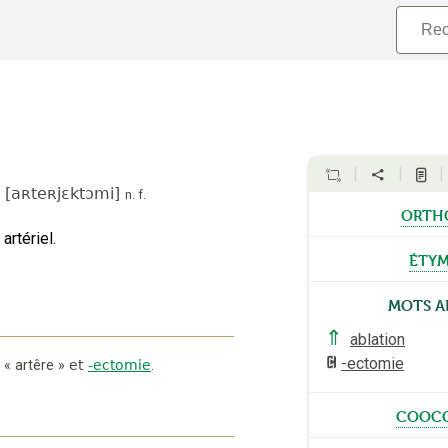
e
[
aʀteʀjɛktɔmi
]
n.
f.
orth
artériel.
éty
Mots a
⇑
ablation
-ectomie
«
artêre
»
et
-ectomie
.
coocc