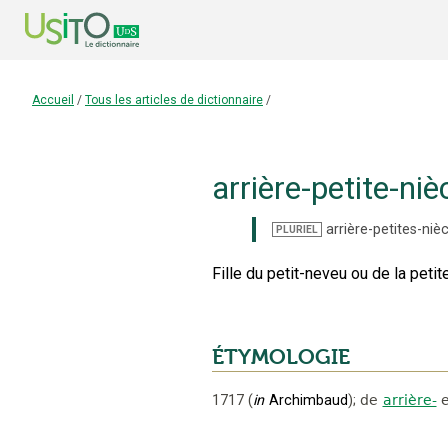
Accueil
/
Tous les articles de dictionnaire
/
arrière-petite-niè
arrière-petites-niè
PLURIEL
Fille du petit-neveu ou de la petit
ÉTYMOLOGIE
1717
(
in
Archimbaud
);
de
arrière-
e