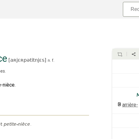
ce
[
aʀjɛʀpətitnjɛs
]
n.
f.
ces
.
e-nièce.
arrière-
t
petite-nièce
.