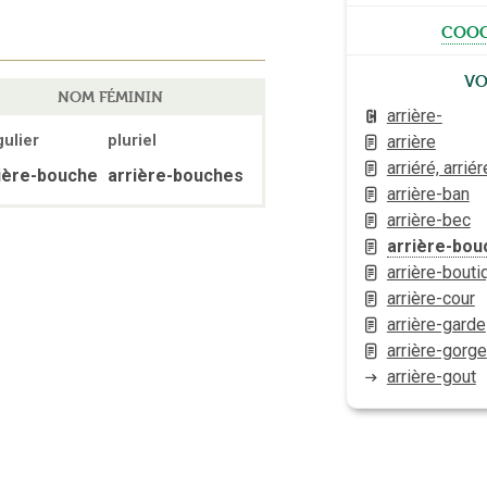
cooc
Vo
NOM FÉMININ
arrière-
arrière
gulier
pluriel
arriéré, arrié
ière-bouche
arrière-bouches
arrière-ban
arrière-bec
arrière-bou
arrière-bouti
arrière-cour
arrière-garde
arrière-gorge
arrière-gout