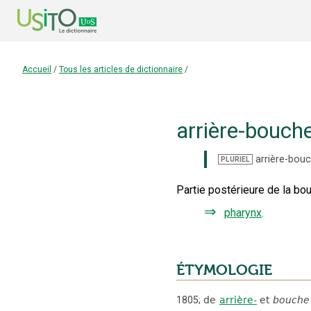
Accueil
/
Tous les articles de dictionnaire
/
arrière-bouch
arrière-bou
PLURIEL
Partie postérieure de la bo
⇒
pharynx
.
ÉTYMOLOGIE
1805
;
de
arrière-
et
bouche