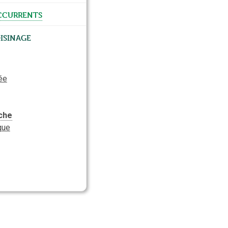
currents
isinage
rée
che
que