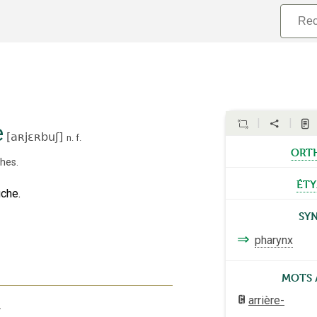
e
[
aʀjɛʀbuʃ
]
n.
f.
ort
ches
.
ét
uche.
Sy
⇒
pharynx
Mots 
arrière-
.