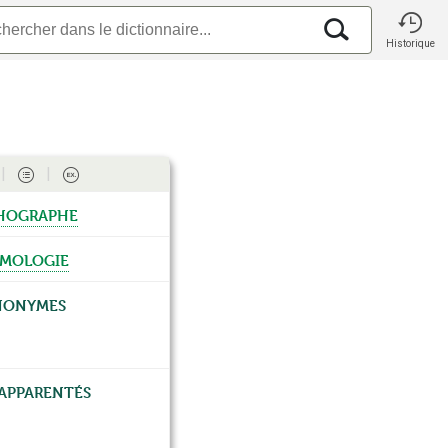
Historique
hographe
ymologie
nonymes
apparentés