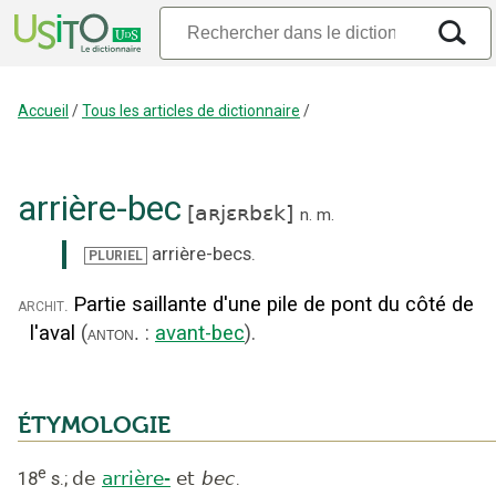
Accueil
/
Tous les articles de dictionnaire
/
arrière-bec
[
aʀjɛʀbɛk
]
n.
m.
arrière-becs
.
PLURIEL
Partie saillante d'une pile de pont du côté de
archit.
l'aval
(
:
avant-bec
).
anton.
ÉTYMOLOGIE
e
18
s.
;
de
arrière-
et
bec
.