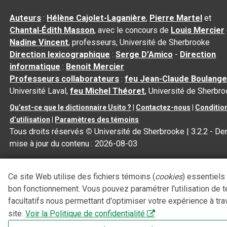
Auteurs
:
Hélène Cajolet-Laganière
,
Pierre Martel
et
Chantal‑Édith Masson
, avec le concours de
Louis Mercier
Nadine Vincent
, professeurs, Université de Sherbrooke
Direction lexicographique
:
Serge D’Amico
-
Direction
informatique
:
Benoit Mercier
Professeurs collaborateurs
:
feu Jean-Claude Boulange
Université Laval,
feu Michel Théoret
, Université de Sherbr
Qu’est-ce que le dictionnaire Usito ?
|
Contactez-nous
|
Conditio
d’utilisation
|
Paramètres des témoins
Tous droits réservés
©
Université de Sherbrooke |
3.2.2
- Der
mise à jour du contenu :
2026-08-03
Ce site Web utilise des fichiers témoins (
cookies
) essentiels
bon fonctionnement. Vous pouvez paramétrer l'utilisation de 
facultatifs nous permettant d'optimiser votre expérience à tra
site.
Voir la Politique de confidentialité