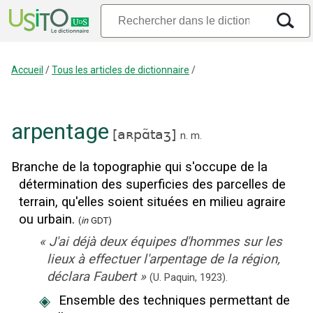
Accueil
/
Tous les articles de dictionnaire
/
arpentage
[
aʀpɑ̃taʒ
]
n.
m.
Branche de la topographie qui s'occupe de la
détermination des superficies des parcelles de
terrain, qu'elles soient situées en milieu agraire
ou urbain.
(
in
GDT)
«
J'ai déjà deux équipes d'hommes sur les
lieux à effectuer l'arpentage de la région,
déclara Faubert
»
(U. Paquin,
1923).
◈
Ensemble des techniques permettant de