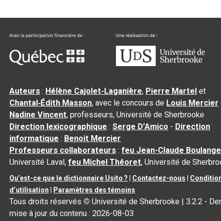
Auteurs
:
Hélène Cajolet-Laganière
,
Pierre Martel
et
Chantal‑Édith Masson
, avec le concours de
Louis Mercier
Nadine Vincent
, professeurs, Université de Sherbrooke
Direction lexicographique
:
Serge D’Amico
-
Direction
informatique
:
Benoit Mercier
Professeurs collaborateurs
:
feu Jean-Claude Boulange
Université Laval,
feu Michel Théoret
, Université de Sherbr
Qu’est-ce que le dictionnaire Usito ?
|
Contactez-nous
|
Conditio
d’utilisation
|
Paramètres des témoins
Tous droits réservés
©
Université de Sherbrooke |
3.2.2
- Der
mise à jour du contenu :
2026-08-03