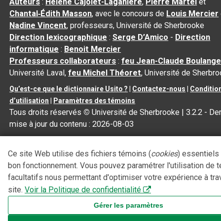
Auteurs
:
Hélène Cajolet-Laganière
,
Pierre Martel
et
Chantal‑Édith Masson
, avec le concours de
Louis Mercier
Nadine Vincent
, professeurs, Université de Sherbrooke
Direction lexicographique
:
Serge D’Amico
-
Direction
informatique
:
Benoit Mercier
Professeurs collaborateurs
:
feu Jean-Claude Boulange
Université Laval,
feu Michel Théoret
, Université de Sherbr
Qu’est-ce que le dictionnaire Usito ?
|
Contactez-nous
|
Conditio
d’utilisation
|
Paramètres des témoins
Tous droits réservés
©
Université de Sherbrooke |
3.2.2
- Der
mise à jour du contenu :
2026-08-03
Ce site Web utilise des fichiers témoins (
cookies
) essentiels
bon fonctionnement. Vous pouvez paramétrer l'utilisation de 
facultatifs nous permettant d'optimiser votre expérience à tra
site.
Voir la Politique de confidentialité
Gérer les paramètres