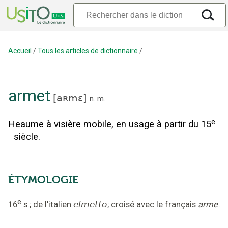
Accueil
/
Tous les articles de dictionnaire
/
armet
[
aʀmɛ
]
n.
m.
e
Heaume à visière mobile, en usage à partir du 15
siècle.
ÉTYMOLOGIE
e
16
s.
;
de l'italien
elmetto
;
croisé avec le français
arme
.