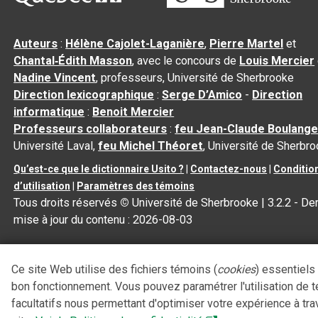
Auteurs
:
Hélène Cajolet-Laganière
,
Pierre Martel
et
Chantal‑Édith Masson
, avec le concours de
Louis Mercier
Nadine Vincent
, professeurs, Université de Sherbrooke
Direction lexicographique
:
Serge D’Amico
-
Direction
informatique
:
Benoit Mercier
Professeurs collaborateurs
:
feu Jean-Claude Boulange
Université Laval,
feu Michel Théoret
, Université de Sherbr
Qu’est-ce que le dictionnaire Usito ?
|
Contactez-nous
|
Conditio
d’utilisation
|
Paramètres des témoins
Tous droits réservés
©
Université de Sherbrooke |
3.2.2
- Der
mise à jour du contenu :
2026-08-03
Ce site Web utilise des fichiers témoins (
cookies
) essentiels
bon fonctionnement. Vous pouvez paramétrer l'utilisation de 
facultatifs nous permettant d'optimiser votre expérience à tra