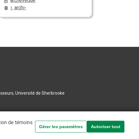
archevêque
archi-
1.
esseurs, Université de Sherbrooke
tion de témoins
Gérer les paramètres
Autoriser tout