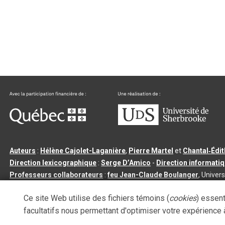
Auteurs
:
Hélène Cajolet-Laganière
,
Pierre Martel
et
Chantal‑Édi
Direction lexicographique
:
Serge D’Amico
-
Direction informati
Professeurs collaborateurs
:
feu Jean-Claude Boulanger
, Univers
Qu’est-ce que le dictionnaire Usito ?
|
Contactez-nous
|
Condition
Ce site Web utilise des fichiers témoins (
cookies
) essent
Tous droits réservés
©
Université de Sherbrooke |
3.2.2
- Dernière mi
facultatifs nous permettant d'optimiser votre expérience à