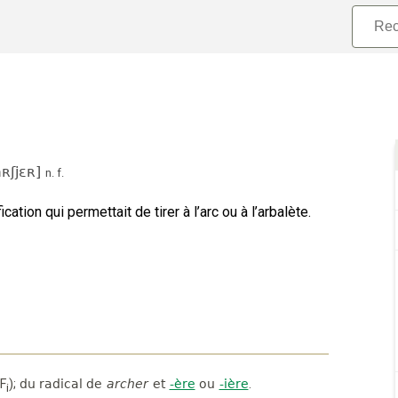
ʀʃjɛʀ
]
n.
f.
tion qui permettait de tirer à l’arc ou à l’arbalète.
F
);
du radical de
archer
et
-ère
ou
-ière
.
i