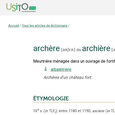
Accueil
/
Tous les articles de dictionnaire
/
archère
archière
[
aʀʃɛʀ
]
ou
[
a
Meurtrière ménagée dans un ouvrage de fortifica
⇓
arbalétrière
.
Archères d'un château fort.
ÉTYMOLOGIE
e
16
s.
(
in
TLF
);
entre 1180 et 1190
,
asciere
(
in
TL
i