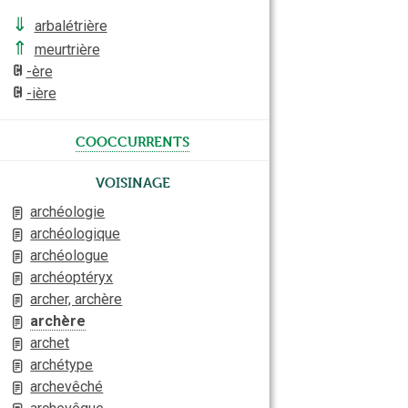
⇓
arbalétrière
⇑
meurtrière
-ère
-ière
cooccurrents
Voisinage
archéologie
archéologique
archéologue
archéoptéryx
archer, archère
archère
archet
archétype
archevêché