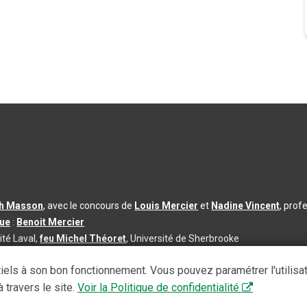
th Masson
, avec le concours de
Louis Mercier
et
Nadine Vincent
, prof
que
:
Benoit Mercier
ité Laval,
feu Michel Théoret
, Université de Sherbrooke
s d’utilisation
|
Paramètres des témoins
iels à son bon fonctionnement. Vous pouvez paramétrer l'utilisa
se à jour du contenu :
2026-08-03
 travers le site.
Voir la Politique de confidentialité