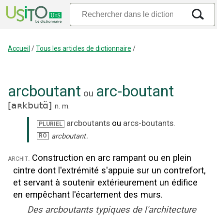
Accueil
/
Tous les articles de dictionnaire
/
arcboutant
arc-boutant
ou
[
aʀkbutɑ̃
]
n.
m.
arcboutants
ou
arcs-boutants
.
PLURIEL
.
arcboutant
RO
Construction en arc rampant ou en plein
archit.
cintre dont l'extrémité s'appuie sur un contrefort,
et servant à soutenir extérieurement un édifice
en empêchant l'écartement des murs.
Des arcboutants typiques de l'architecture