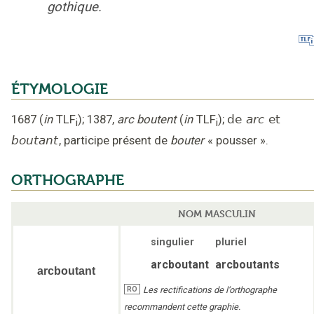
gothique.
ÉTYMOLOGIE
1687
(
in
TLF
);
1387
,
arc boutent
(
in
TLF
);
de
arc
et
i
i
boutant
,
participe présent de
bouter
« pousser »
.
ORTHOGRAPHE
NOM MASCULIN
singulier
pluriel
arcboutant
arcboutants
arcboutant
Les rectifications de l’orthographe
RO
recommandent cette graphie.