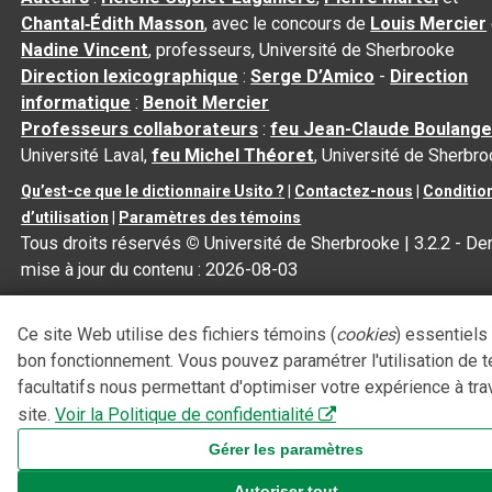
Chantal‑Édith Masson
, avec le concours de
Louis Mercier
Nadine Vincent
, professeurs, Université de Sherbrooke
Direction lexicographique
:
Serge D’Amico
-
Direction
informatique
:
Benoit Mercier
Professeurs collaborateurs
:
feu Jean-Claude Boulange
Université Laval,
feu Michel Théoret
, Université de Sherbr
Qu’est-ce que le dictionnaire Usito ?
|
Contactez-nous
|
Conditio
d’utilisation
|
Paramètres des témoins
Tous droits réservés
©
Université de Sherbrooke |
3.2.2
- Der
mise à jour du contenu :
2026-08-03
Ce site Web utilise des fichiers témoins (
cookies
) essentiels
bon fonctionnement. Vous pouvez paramétrer l'utilisation de 
facultatifs nous permettant d'optimiser votre expérience à tra
site.
Voir la Politique de confidentialité
Gérer les paramètres
Autoriser tout