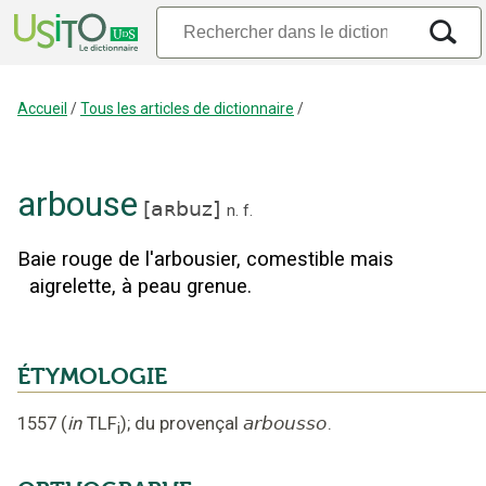
Accueil
/
Tous les articles de dictionnaire
/
arbouse
[
aʀbuz
]
n.
f.
Baie rouge de l'arbousier, comestible mais
aigrelette, à peau grenue.
ÉTYMOLOGIE
1557
(
in
TLF
);
du provençal
arbousso
.
i