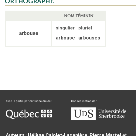
ORTHOGRAPHE
NOM FÉMININ
singulier
pluriel
arbouse
arbouse
arbouses
Auteurs
:
Hélène Cajolet-Laganière
,
Pierre Martel
et