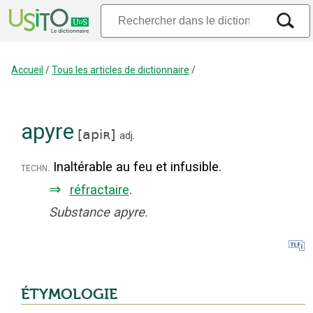
Accueil
/
Tous les articles de dictionnaire
/
apyre
[
apiʀ
]
adj.
Inaltérable au feu et infusible.
techn.
⇒
réfractaire
.
Substance apyre.
ÉTYMOLOGIE