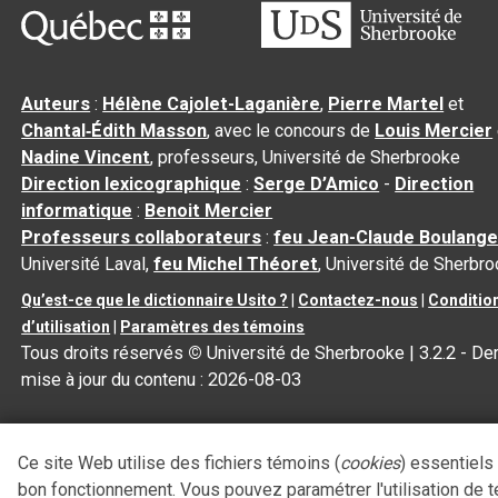
Auteurs
:
Hélène Cajolet-Laganière
,
Pierre Martel
et
Chantal‑Édith Masson
, avec le concours de
Louis Mercier
Nadine Vincent
, professeurs, Université de Sherbrooke
Direction lexicographique
:
Serge D’Amico
-
Direction
informatique
:
Benoit Mercier
Professeurs collaborateurs
:
feu Jean-Claude Boulange
Université Laval,
feu Michel Théoret
, Université de Sherbr
Qu’est-ce que le dictionnaire Usito ?
|
Contactez-nous
|
Conditio
d’utilisation
|
Paramètres des témoins
Tous droits réservés
©
Université de Sherbrooke |
3.2.2
- Der
mise à jour du contenu :
2026-08-03
Ce site Web utilise des fichiers témoins (
cookies
) essentiels
bon fonctionnement. Vous pouvez paramétrer l'utilisation de 