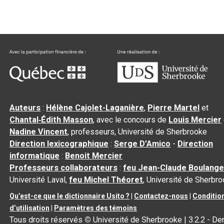
Auteurs
:
Hélène Cajolet-Laganière
,
Pierre Martel
et
Chantal‑Édith Masson
, avec le concours de
Louis Mercier
Nadine Vincent
, professeurs, Université de Sherbrooke
Direction lexicographique
:
Serge D’Amico
-
Direction
informatique
:
Benoit Mercier
Professeurs collaborateurs
:
feu Jean-Claude Boulange
Université Laval,
feu Michel Théoret
, Université de Sherbr
Qu’est-ce que le dictionnaire Usito ?
|
Contactez-nous
|
Conditio
d’utilisation
|
Paramètres des témoins
Tous droits réservés
©
Université de Sherbrooke |
3.2.2
- Der