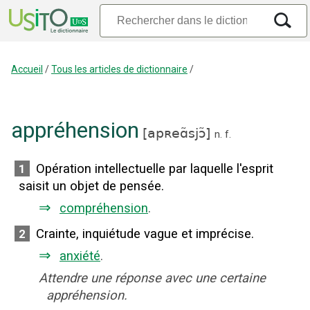
Accueil
/
Tous les articles de dictionnaire
/
appréhension
[
apʀeɑ̃sjɔ̃
]
n.
f.
Opération intellectuelle par laquelle l'esprit
1
saisit un objet de pensée.
⇒
compréhension
.
Crainte, inquiétude vague et imprécise.
2
⇒
anxiété
.
Attendre une réponse avec une certaine
appréhension.