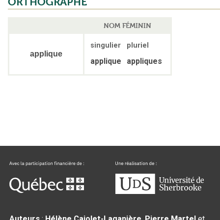
ORTHOGRAPHE
NOM FÉMININ
singulier
pluriel
applique
applique
appliques
Auteurs
:
Hélène Cajolet-Laganière
,
Pierre Martel
et