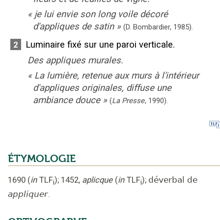
«
je lui envie son long voile décoré
d'appliques de satin
»
(D. Bombardier,
1985).
Luminaire fixé sur une paroi verticale.
2
Des appliques murales.
«
La lumière, retenue aux murs à l'intérieur
d'appliques originales, diffuse une
ambiance douce
»
(
La Presse
,
1990
).
ÉTYMOLOGIE
1690
(
in
TLF
);
1452
,
aplicque
(
in
TLF
);
déverbal de
i
i
appliquer
.