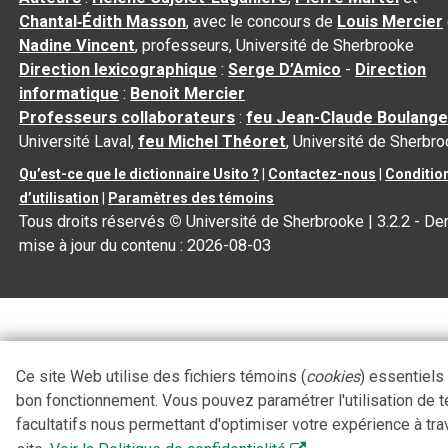
Chantal‑Édith Masson
, avec le concours de
Louis Mercier
Nadine Vincent
, professeurs, Université de Sherbrooke
Direction lexicographique
:
Serge D’Amico
-
Direction
informatique
:
Benoit Mercier
Professeurs collaborateurs
:
feu Jean-Claude Boulange
Université Laval,
feu Michel Théoret
, Université de Sherbr
Qu’est-ce que le dictionnaire Usito ?
|
Contactez-nous
|
Conditio
d’utilisation
|
Paramètres des témoins
Tous droits réservés
©
Université de Sherbrooke |
3.2.2
- Der
mise à jour du contenu :
2026-08-03
Ce site Web utilise des fichiers témoins (
cookies
) essentiels
bon fonctionnement. Vous pouvez paramétrer l'utilisation de 
facultatifs nous permettant d'optimiser votre expérience à tra