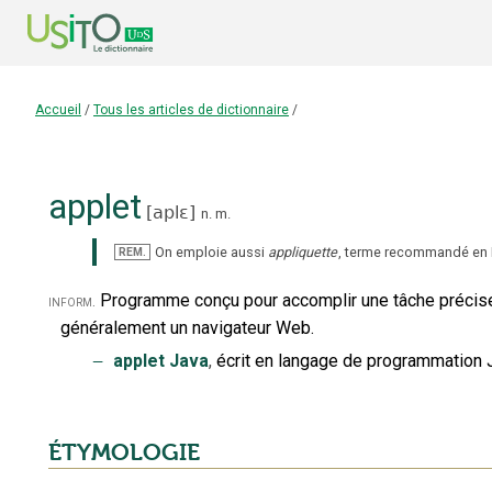
Accueil
/
Tous les articles de dictionnaire
/
applet
[
aplɛ
]
n.
m.
On emploie aussi
appliquette
, terme recommandé en 
REM.
Programme conçu pour accomplir une tâche précise, q
inform.
généralement un navigateur Web.
‒
applet Java
,
écrit en langage de programmation 
ÉTYMOLOGIE