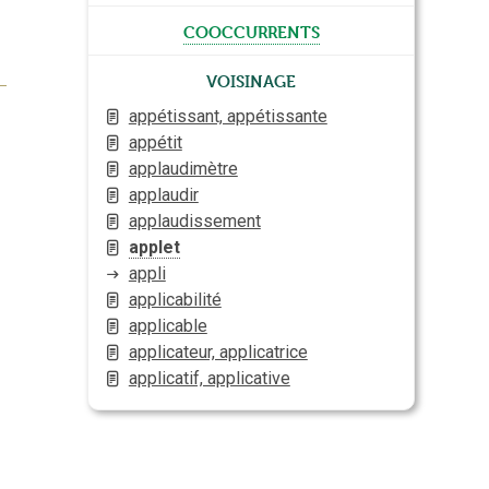
cooccurrents
Voisinage
appétissant, appétissante
appétit
applaudimètre
applaudir
applaudissement
applet
appli
applicabilité
applicable
applicateur, applicatrice
applicatif, applicative