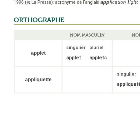
1996
(
in
La Presse
);
acronyme de l'anglais
app
lication
l
ight
ORTHOGRAPHE
NOM MASCULIN
NO
singulier
pluriel
applet
applet
applets
singulier
appliquette
appliquet