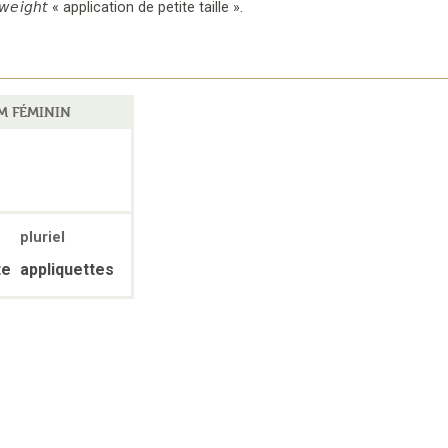
w
e
ight
«
application de petite taille
».
M FÉMININ
pluriel
te
appliquettes