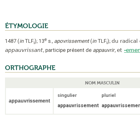
ÉTYMOLOGIE
e
1487
(
in
TLF
);
13
s.
,
apovrissement
(
in
TLF
);
du radical
i
i
appauvrissant
,
participe présent de
appauvrir
,
et
-emen
ORTHOGRAPHE
NOM MASCULIN
singulier
pluriel
appauvrissement
appauvrissement
appauvrisseme