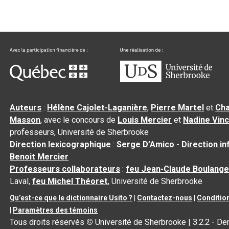
Auteurs
:
Hélène Cajolet-Laganière
,
Pierre Martel
et
Cha
Masson
, avec le concours de
Louis Mercier
et
Nadine Vin
professeurs, Université de Sherbrooke
Direction lexicographique
:
Serge D’Amico
-
Direction i
Benoit Mercier
Professeurs collaborateurs
:
feu Jean-Claude Boulange
Laval,
feu Michel Théoret
, Université de Sherbrooke
Qu’est-ce que le dictionnaire Usito ?
|
Contactez-nous
|
Condition
|
Paramètres des témoins
Tous droits réservés
©
Université de Sherbrooke |
3.2.2
- Der