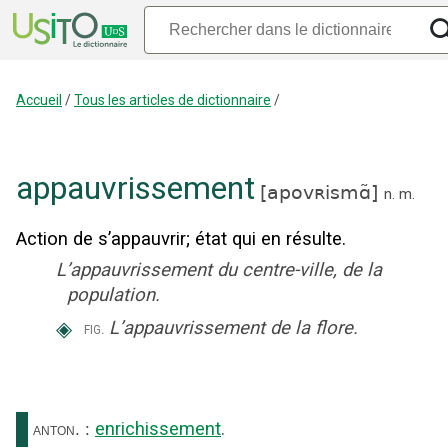
Accueil
/
Tous les articles de dictionnaire
/
appauvrissement
[
apovʀismɑ̃
]
n.
m.
Action de s’appauvrir
;
état qui en résulte.
L’appauvrissement du centre-ville, de la
population.
◈
L’appauvrissement de la flore.
fig.
enrichissement
.
anton.
: