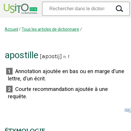
Accueil
/
Tous les articles de dictionnaire
/
apostille
[
apɔstij
]
n.
f.
Annotation ajoutée en bas ou en marge d'une
1
lettre, d'un écrit.
Courte recommandation ajoutée à une
2
requête.
ÉTYMOLOGIE