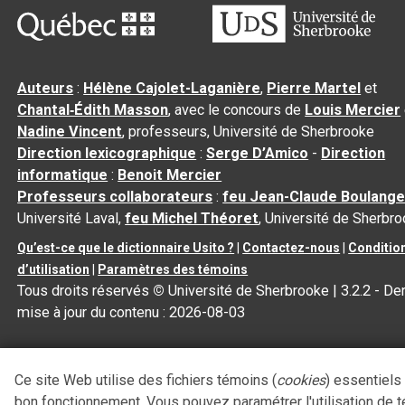
Auteurs
:
Hélène Cajolet-Laganière
,
Pierre Martel
et
Chantal‑Édith Masson
, avec le concours de
Louis Mercier
Nadine Vincent
, professeurs, Université de Sherbrooke
Direction lexicographique
:
Serge D’Amico
-
Direction
informatique
:
Benoit Mercier
Professeurs collaborateurs
:
feu Jean-Claude Boulange
Université Laval,
feu Michel Théoret
, Université de Sherbr
Qu’est-ce que le dictionnaire Usito ?
|
Contactez-nous
|
Conditio
d’utilisation
|
Paramètres des témoins
Tous droits réservés
©
Université de Sherbrooke |
3.2.2
- Der
mise à jour du contenu :
2026-08-03
Ce site Web utilise des fichiers témoins (
cookies
) essentiels
bon fonctionnement. Vous pouvez paramétrer l'utilisation de 