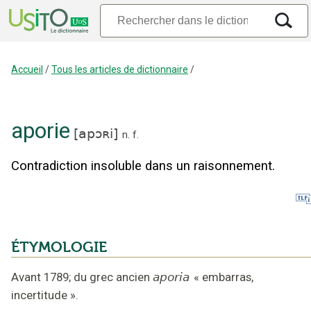
Accueil
/
Tous les articles de dictionnaire
/
aporie
[
apɔʀi
]
n.
f.
Contradiction insoluble dans un raisonnement.
ÉTYMOLOGIE
Avant 1789
;
du grec ancien
aporia
«
embarras,
incertitude
».