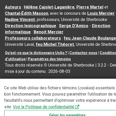
Auteurs
:
Hélène Cajolet-Laganière
,
Pierre Martel
et
Chantal‑Édith Masson
, avec le concours de
Louis Mercier
Nadine Vincent
, professeurs, Université de Sherbrooke
Direction lexicographique
:
Serge D’Amico
-
Direction
informatique
:
Benoit Mercier
Professeurs collaborateurs
:
feu Jean-Claude Boulange
Université Laval,
feu Michel Théoret
, Université de Sherbr
Qu’est-ce que le dictionnaire Usito ?
|
Contactez-nous
|
Conditio
d’utilisation
|
Paramètres des témoins
Tous droits réservés
©
Université de Sherbrooke |
3.2.2
- Der
mise à jour du contenu :
2026-08-03
Ce site Web utilise des fichiers témoins (
cookies
) essentiels
bon fonctionnement. Vous pouvez paramétrer l'utilisation de 
facultatifs nous permettant d'optimiser votre expérience à tra
site.
Voir la Politique de confidentialité
Gérer les paramètres