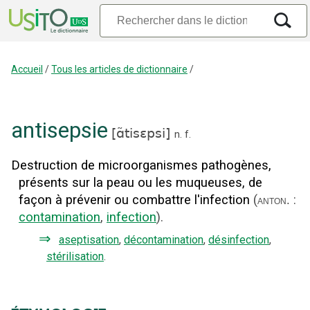
Accueil
/
Tous les articles de dictionnaire
/
antisepsie
[
ɑ̃tisɛpsi
]
n.
f.
Destruction de microorganismes pathogènes,
présents sur la peau ou les muqueuses, de
façon à prévenir ou combattre l'infection
(
:
anton.
contamination
,
infection
).
⇒
aseptisation
,
décontamination
,
désinfection
,
stérilisation
.