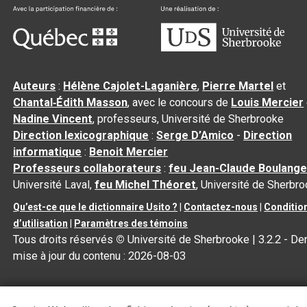
Auteurs
:
Hélène Cajolet-Laganière
,
Pierre Martel
et
Chantal‑Édith Masson
, avec le concours de
Louis Mercier
Nadine Vincent
, professeurs, Université de Sherbrooke
Direction lexicographique
:
Serge D’Amico
-
Direction
informatique
:
Benoit Mercier
Professeurs collaborateurs
:
feu Jean-Claude Boulange
Université Laval,
feu Michel Théoret
, Université de Sherbr
Qu’est-ce que le dictionnaire Usito ?
|
Contactez-nous
|
Conditio
d’utilisation
|
Paramètres des témoins
Tous droits réservés
©
Université de Sherbrooke |
3.2.2
- Der
mise à jour du contenu :
2026-08-03