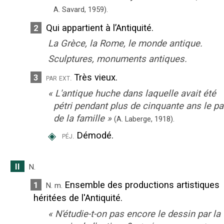
A. Savard,
1959).
Qui appartient à l’Antiquité.
2
La Grèce, la Rome, le monde antique.
Sculptures, monuments antiques.
Très vieux.
3
par ext.
«
L'antique huche dans laquelle avait été
pétri pendant plus de cinquante ans le pa
de la famille
»
(A. Laberge,
1918).
◈
Démodé.
péj.
II
N.
Ensemble des productions artistiques
1
N.
m.
héritées de l'Antiquité.
«
N'étudie-t-on pas encore le dessin par la