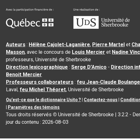
Auteurs
:
Hélène Cajolet-Laganière
,
Pierre Martel
et
Cha
Masson
, avec le concours de
Louis Mercier
et
Nadine Vin
professeurs, Université de Sherbrooke
Direction lexicographique
:
Serge D’Amico
-
Direction i
Benoit Mercier
Professeurs collaborateurs
:
feu Jean-Claude Boulange
Laval,
feu Michel Théoret
, Université de Sherbrooke
Qu’est-ce que le dictionnaire Usito ?
|
Contactez-nous
|
Condition
|
Paramètres des témoins
Tous droits réservés
©
Université de Sherbrooke |
3.2.2
- Der
jour du contenu :
2026-08-03