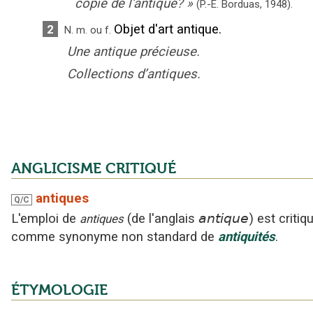
copie de l'antique?
»
(P.-É. Borduas,
1948).
Objet d'art antique.
2
N.
m.
ou
f.
Une antique précieuse.
Collections d’antiques.
ANGLICISME CRITIQUÉ
antiques
Q/C
L'emploi
de
(
de l'anglais
antique
)
est critiq
antiques
comme synonyme non standard
de
antiquités
.
ÉTYMOLOGIE