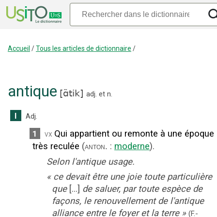
Accueil
/
Tous les articles de dictionnaire
/
antique
[
ɑ̃tik
]
adj.
et
n.
I
Adj.
Qui appartient ou remonte à une époque
1
vx
très reculée
(
:
moderne
).
anton.
Selon l'antique usage.
«
ce devait être une joie toute particulière
que
[...]
de saluer, par toute espèce de
façons, le renouvellement de l'antique
alliance entre le foyer et la terre
»
(F.-