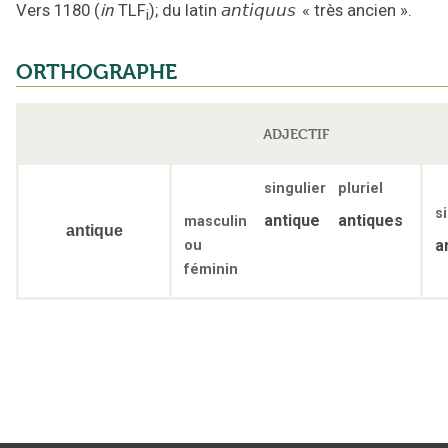
Vers 1180
(
in
TLF
);
du latin
antiquus
«
très ancien
».
i
ORTHOGRAPHE
ADJECTIF
singulier
pluriel
s
antique
antiques
masculin
antique
a
ou
féminin