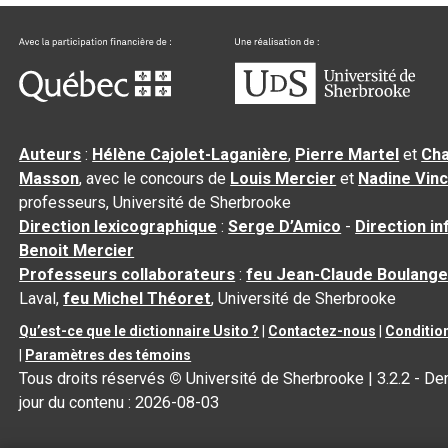
Auteurs
:
Hélène Cajolet-Laganière
,
Pierre Martel
et
Cha
Masson
, avec le concours de
Louis Mercier
et
Nadine Vin
professeurs, Université de Sherbrooke
Direction lexicographique
:
Serge D’Amico
-
Direction i
Benoit Mercier
Professeurs collaborateurs
:
feu Jean-Claude Boulange
Laval,
feu Michel Théoret
, Université de Sherbrooke
Qu’est-ce que le dictionnaire Usito ?
|
Contactez-nous
|
Condition
|
Paramètres des témoins
Tous droits réservés
©
Université de Sherbrooke |
3.2.2
- Der
jour du contenu :
2026-08-03