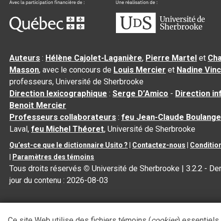
Auteurs
:
Hélène Cajolet-Laganière
,
Pierre Martel
et
Cha
Masson
, avec le concours de
Louis Mercier
et
Nadine Vin
professeurs, Université de Sherbrooke
Direction lexicographique
:
Serge D’Amico
-
Direction i
Benoit Mercier
Professeurs collaborateurs
:
feu Jean-Claude Boulange
Laval,
feu Michel Théoret
, Université de Sherbrooke
Qu’est-ce que le dictionnaire Usito ?
|
Contactez-nous
|
Condition
|
Paramètres des témoins
Tous droits réservés
©
Université de Sherbrooke |
3.2.2
- Der
jour du contenu :
2026-08-03
Ce site Web utilise des fichiers témoins (
cookies
) essentiels