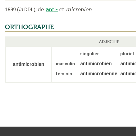
1889
(
in
DDL
);
de
anti-
et
microbien
.
ORTHOGRAPHE
ADJECTIF
singulier
pluriel
antimicrobien
antimi
masculin
antimicrobien
antimicrobienne
antimi
féminin