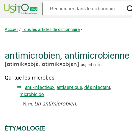
Accueil
/
Tous les articles de dictionnaire
/
antimicrobien
,
antimicrobienne
[
ɑ̃timikʀɔbjɛ̃,
ɑ̃timikʀɔbjɛn
]
adj.
et
n.
m.
Qui tue les microbes.
⇒
anti-infectieux
,
antiseptique
,
désinfectant
,
microbicide
.
‒
Un antimicrobien.
N.
m.
ÉTYMOLOGIE