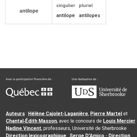
singulier
pluriel
antilope
antilope
antilopes
Auteurs
:
Hélène Cajolet-Laganière
,
Pierre Martel
et
Chantal‑Édith Masson
, avec le concours de
Louis Mercier
Nadine Vincent
, professeurs, Université de Sherbrooke
Direction lexicographique
:
Serge D’Amico
-
Direction