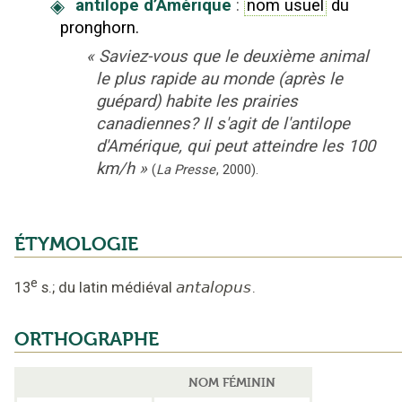
◈
antilope d’Amérique
:
nom usuel
du
pronghorn.
«
Saviez-vous que le deuxième animal
le plus rapide au monde (après le
guépard) habite les prairies
canadiennes? Il s'agit de l'antilope
d'Amérique, qui peut atteindre les 100
km/h
»
(
La Presse
,
2000
).
ÉTYMOLOGIE
e
13
s.
;
du latin médiéval
antalopus
.
ORTHOGRAPHE
NOM FÉMININ