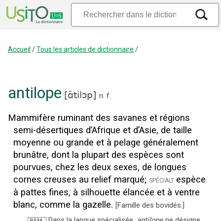
Accueil
/
Tous les articles de dictionnaire
/
antilope
[
ɑ̃tilɔp
]
n.
f.
Mammifère ruminant des savanes et régions
semi-désertiques d’Afrique et d’Asie, de taille
moyenne ou grande et à pelage généralement
brunâtre, dont la plupart des espèces sont
pourvues, chez les deux sexes, de longues
cornes creuses au relief marqué
;
espèce
spécialt
à pattes fines, à silhouette élancée et à ventre
blanc, comme la gazelle.
[
Famille des bovidés.
]
Dans la langue spécialisée,
antilope
ne désigne