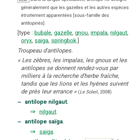
REM.
généralement que les gazelles et les autres espèces
étroitement apparentées [sous-famille des
antilopinés].
[
type
:
bubale
,
gazelle
,
gnou
,
impala
,
nilgaut
,
oryx
,
saïga
,
springbok
.]
Troupeau d'antilopes.
«
Les zèbres, les impalas, les gnous et les
antilopes se donnent rendez-vous par
milliers à la recherche d'herbe fraîche,
tandis que les lions et les hyènes suivent
de près leur errance
»
(
Le Soleil
,
2008
).
‒
antilope nilgaut
.
⇒
nilgaut
.
‒
antilope saïga
.
⇒
saïga
.