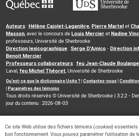
Auteurs
:
Hélène Cajolet-Laganière
,
Pierre Martel
et
Cha
Masson
, avec le concours de
Louis Mercier
et
Nadine Vin
professeurs, Université de Sherbrooke
Direction lexicographique
:
Serge D’Amico
-
Direction i
Benoit Mercier
Professeurs collaborateurs
:
feu Jean-Claude Boulange
Laval,
feu Michel Théoret
, Université de Sherbrooke
Qu’est-ce que le dictionnaire Usito ?
|
Contactez-nous
|
Condition
|
Paramètres des témoins
Tous droits réservés
©
Université de Sherbrooke |
3.2.2
- Der
jour du contenu :
2026-08-03
Ce site Web utilise des fichiers témoins (
cookies
) essentiels
bon fonctionnement. Vous pouvez paramétrer l'utilisation de 