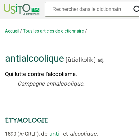
Accueil
/
Tous les articles de dictionnaire
/
antialcoolique
[
ɑ̃tialkɔlik
]
adj.
Qui lutte contre l’alcoolisme.
Campagne antialcoolique.
ÉTYMOLOGIE
1890
(
in
GRLF
);
de
anti-
et
alcoolique
.