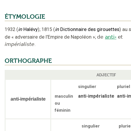
ÉTYMOLOGIE
1932
(
in
Halévy
);
1815
(
in
Dictionnaire des girouettes
)
au 
de « adversaire de l’Empire de Napoléon »
;
de
anti-
et
impérialiste
.
ORTHOGRAPHE
ADJECTIF
singulier
pluriel
anti-impérialiste
anti-i
masculin
anti-impérialiste
ou
féminin
singulier
plurie