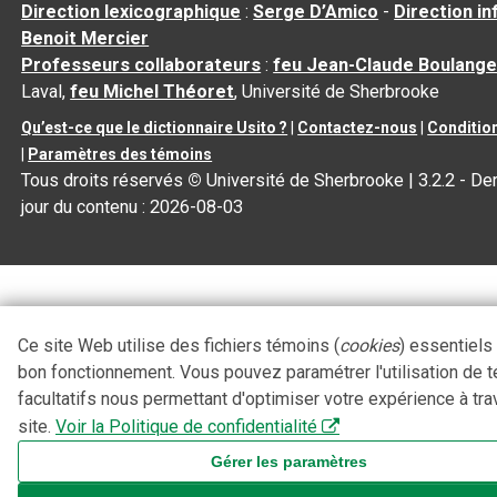
Direction lexicographique
:
Serge D’Amico
-
Direction i
Benoit Mercier
Professeurs collaborateurs
:
feu Jean-Claude Boulange
Laval,
feu Michel Théoret
, Université de Sherbrooke
Qu’est-ce que le dictionnaire Usito ?
|
Contactez-nous
|
Condition
|
Paramètres des témoins
Tous droits réservés
©
Université de Sherbrooke |
3.2.2
- Der
jour du contenu :
2026-08-03
Ce site Web utilise des fichiers témoins (
cookies
) essentiels
bon fonctionnement. Vous pouvez paramétrer l'utilisation de 
facultatifs nous permettant d'optimiser votre expérience à tra
site.
Voir la Politique de confidentialité
Gérer les paramètres