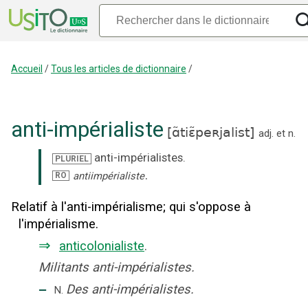
Accueil
/
Tous les articles de dictionnaire
/
anti-impérialiste
[
ɑ̃tiɛ̃peʀjalist
]
adj.
et
n.
anti-impérialistes
.
PLURIEL
.
antiimpérialiste
RO
Relatif à l'anti-impérialisme
;
qui s'oppose à
l'impérialisme.
⇒
anticolonialiste
.
Militants anti-impérialistes.
‒
Des anti-impérialistes.
N.