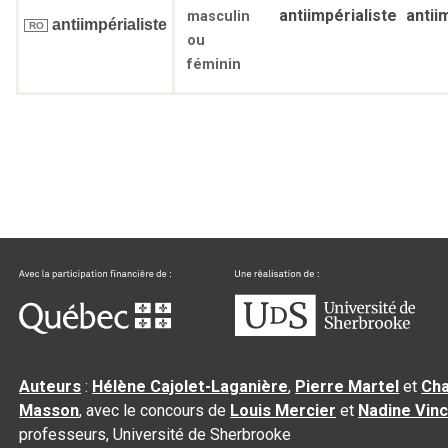
antiimpérialiste
antii
masculin
antiimpérialiste
RO
ou
féminin
Auteurs
:
Hélène Cajolet-Laganière
,
Pierre Martel
et
Cha
Masson
, avec le concours de
Louis Mercier
et
Nadine Vin
professeurs, Université de Sherbrooke