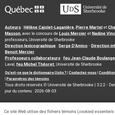
Auteurs
:
Hélène Cajolet-Laganière
,
Pierre Martel
et
Cha
Masson
, avec le concours de
Louis Mercier
et
Nadine Vin
professeurs, Université de Sherbrooke
Direction lexicographique
:
Serge D’Amico
-
Direction i
Benoit Mercier
Professeurs collaborateurs
:
feu Jean-Claude Boulange
Laval,
feu Michel Théoret
, Université de Sherbrooke
Qu’est-ce que le dictionnaire Usito ?
|
Contactez-nous
|
Condition
|
Paramètres des témoins
Tous droits réservés
©
Université de Sherbrooke |
3.2.2
- Der
jour du contenu :
2026-08-03
Ce site Web utilise des fichiers témoins (
cookies
) essentiels