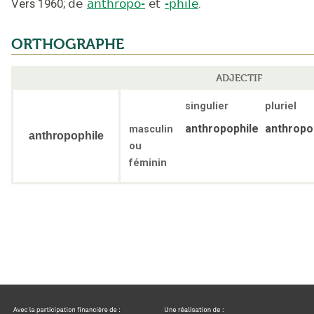
Vers 1960
;
de
anthropo-
et
-phile
.
ORTHOGRAPHE
ADJECTIF
singulier
pluriel
anthropophile
anthropo
masculin
anthropophile
ou
féminin