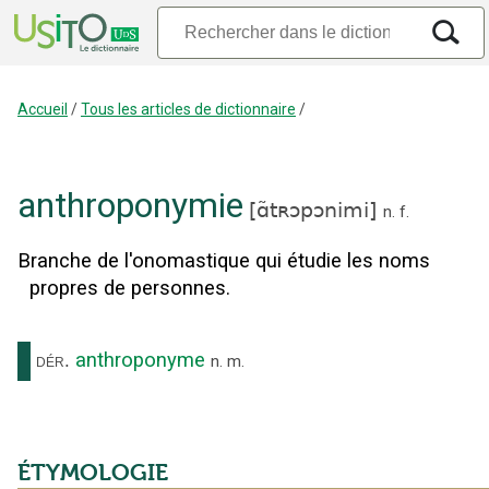
Accueil
/
Tous les articles de dictionnaire
/
anthroponymie
[
ɑ̃tʀɔpɔnimi
]
n.
f.
Branche de l'onomastique qui étudie les noms
propres de personnes.
anthroponyme
dér.
n.
m.
ÉTYMOLOGIE