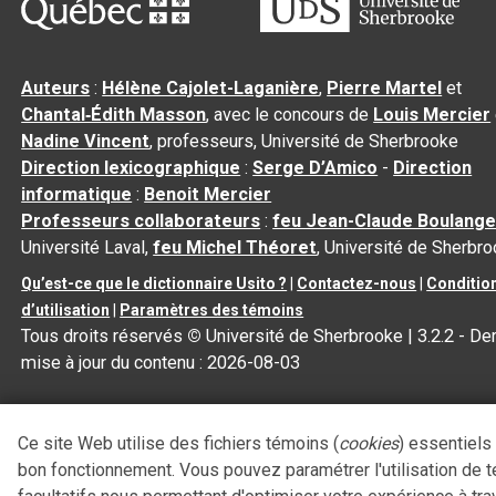
Auteurs
:
Hélène Cajolet-Laganière
,
Pierre Martel
et
Chantal‑Édith Masson
, avec le concours de
Louis Mercier
Nadine Vincent
, professeurs, Université de Sherbrooke
Direction lexicographique
:
Serge D’Amico
-
Direction
informatique
:
Benoit Mercier
Professeurs collaborateurs
:
feu Jean-Claude Boulange
Université Laval,
feu Michel Théoret
, Université de Sherbr
Qu’est-ce que le dictionnaire Usito ?
|
Contactez-nous
|
Conditio
d’utilisation
|
Paramètres des témoins
Tous droits réservés
©
Université de Sherbrooke |
3.2.2
- Der
mise à jour du contenu :
2026-08-03
Ce site Web utilise des fichiers témoins (
cookies
) essentiels
bon fonctionnement. Vous pouvez paramétrer l'utilisation de 