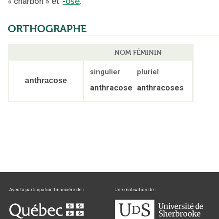
«
charbon
»
et
-ose
.
ORTHOGRAPHE
NOM FÉMININ
singulier
pluriel
anthracose
anthracose
anthracoses