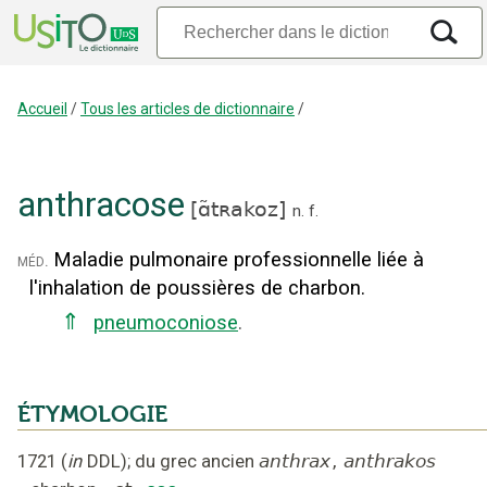
Accueil
/
Tous les articles de dictionnaire
/
anthracose
[
ɑ̃tʀakoz
]
n.
f.
Maladie pulmonaire professionnelle liée à
méd.
l'inhalation de poussières de charbon.
⇑
pneumoconiose
.
ÉTYMOLOGIE
1721
(
in
DDL
);
du grec ancien
anthrax
,
anthrakos