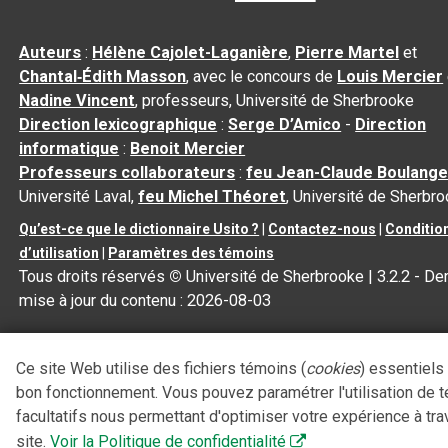
Auteurs
:
Hélène Cajolet-Laganière
,
Pierre Martel
et
Chantal‑Édith Masson
, avec le concours de
Louis Mercier
Nadine Vincent
, professeurs, Université de Sherbrooke
Direction lexicographique
:
Serge D’Amico
-
Direction
informatique
:
Benoit Mercier
Professeurs collaborateurs
:
feu Jean-Claude Boulange
Université Laval,
feu Michel Théoret
, Université de Sherbr
Qu’est-ce que le dictionnaire Usito ?
|
Contactez-nous
|
Conditio
d’utilisation
|
Paramètres des témoins
Tous droits réservés
©
Université de Sherbrooke |
3.2.2
- Der
mise à jour du contenu :
2026-08-03
Ce site Web utilise des fichiers témoins (
cookies
) essentiels
bon fonctionnement. Vous pouvez paramétrer l'utilisation de 
facultatifs nous permettant d'optimiser votre expérience à tra
site.
Voir la Politique de confidentialité