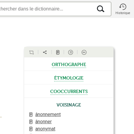
Historique
orthographe
étymologie
cooccurrents
Voisinage
ânonnement
ânonner
anonymat