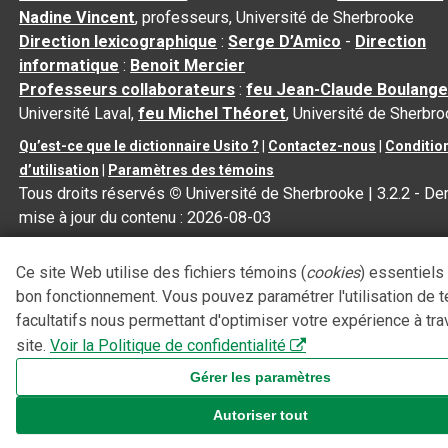
Nadine Vincent
, professeurs, Université de Sherbrooke
Direction lexicographique
:
Serge D’Amico
-
Direction
informatique
:
Benoit Mercier
Professeurs collaborateurs
:
feu Jean-Claude Boulange
Université Laval,
feu Michel Théoret
, Université de Sherbr
Qu’est-ce que le dictionnaire Usito ?
|
Contactez-nous
|
Conditio
d’utilisation
|
Paramètres des témoins
Tous droits réservés
©
Université de Sherbrooke |
3.2.2
- Der
mise à jour du contenu :
2026-08-03
Ce site Web utilise des fichiers témoins (
cookies
) essentiels
bon fonctionnement. Vous pouvez paramétrer l'utilisation de 
facultatifs nous permettant d'optimiser votre expérience à tra
site.
Voir la Politique de confidentialité
Gérer les paramètres
Autoriser tout