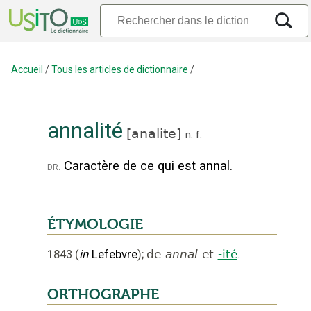
Accueil
/
Tous les articles de dictionnaire
/
annalité
[
analite
]
n.
f.
Caractère de ce qui est annal.
dr.
ÉTYMOLOGIE
1843
(
in
Lefebvre
);
de
annal
et
-ité
.
ORTHOGRAPHE