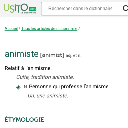
Accueil
/
Tous les articles de dictionnaire
/
animiste
[
animist
]
adj.
et
n.
Relatif à l'animisme.
Culte, tradition animiste.
◈
Personne qui professe l’animisme.
N.
Un, une animiste.
ÉTYMOLOGIE