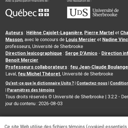
Auteurs
:
Hélène Cajolet-Laganière
,
Pierre Martel
et
Cha
Masson
, avec le concours de
Louis Mercier
et
Nadine Vin
professeurs, Université de Sherbrooke
Direction lexicographique
:
Serge D’Amico
-
Direction i
Benoit Mercier
Professeurs collaborateurs
:
feu Jean-Claude Boulange
Laval,
feu Michel Théoret
, Université de Sherbrooke
Qu’est-ce que le dictionnaire Usito ?
|
Contactez-nous
|
Condition
|
Paramètres des témoins
Tous droits réservés
©
Université de Sherbrooke |
3.2.2
- Der
jour du contenu :
2026-08-03
Ce site Web utilise des fichiers témoins (
cookies
) essentiels