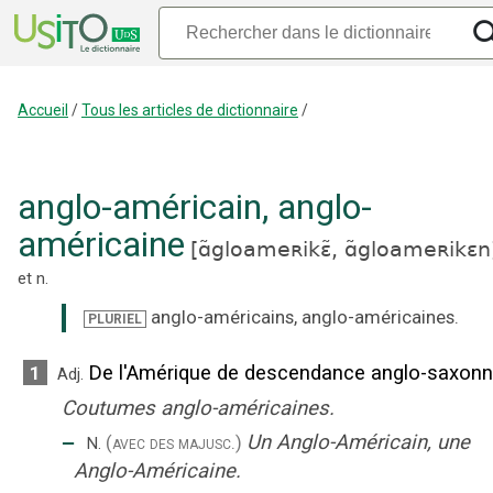
Accueil
/
Tous les articles de dictionnaire
/
anglo-américain
,
anglo-
américaine
[
ɑ̃gloameʀikɛ̃,
ɑ̃gloameʀikɛn
et
n.
anglo-américains
,
anglo-américaines
.
PLURIEL
De l'Amérique de descendance anglo-saxonn
1
Adj.
Coutumes anglo-américaines.
‒
Un Anglo-Américain, une
(avec des majusc.)
N.
Anglo-Américaine.