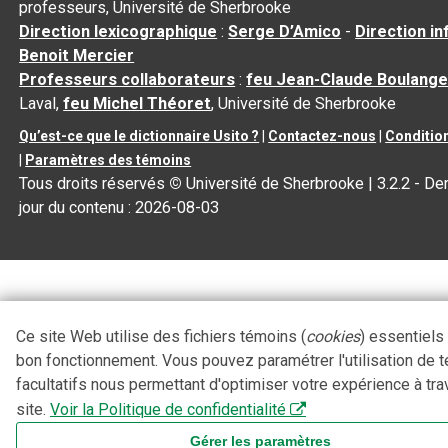
professeurs, Université de Sherbrooke
Direction lexicographique
:
Serge D’Amico
-
Direction i
Benoit Mercier
Professeurs collaborateurs
:
feu Jean-Claude Boulange
Laval,
feu Michel Théoret
, Université de Sherbrooke
Qu’est-ce que le dictionnaire Usito ?
|
Contactez-nous
|
Condition
|
Paramètres des témoins
Tous droits réservés
©
Université de Sherbrooke |
3.2.2
- Der
jour du contenu :
2026-08-03
Ce site Web utilise des fichiers témoins (
cookies
) essentiels
bon fonctionnement. Vous pouvez paramétrer l'utilisation de 
facultatifs nous permettant d'optimiser votre expérience à tra
site.
Voir la Politique de confidentialité
Gérer les paramètres