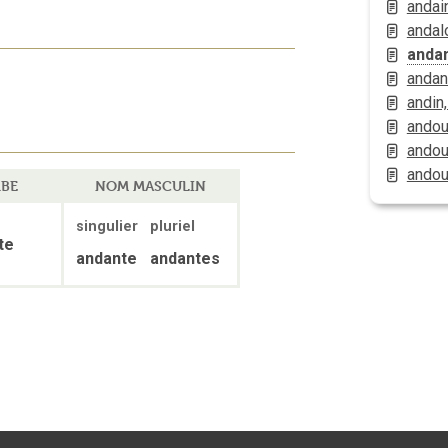
andai
andal
anda
andan
andin
andou
andoui
andoui
BE
NOM MASCULIN
singulier
pluriel
te
andante
andantes