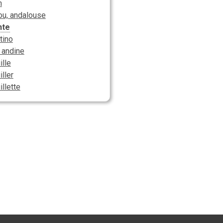
n
ou, andalouse
nte
tino
, andine
ille
ller
llette