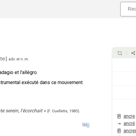
te
]
adv.
et
n.
m.
agio et l'allégro.
strumental exécuté dans ce mouvement.
 serein, l'écorchait
»
(F. Ouellette,
1985).
ancre
ancré
ancre