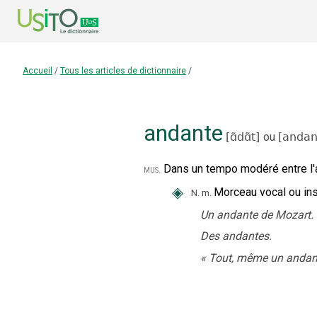
Accueil
/
Tous les articles de dictionnaire
/
andante
[
ɑ̃dɑ̃t
]
ou
[
andan
Dans un tempo modéré entre l'ad
mus.
◈
Morceau vocal ou in
N.
m.
Un andante de Mozart.
Des andantes.
«
Tout, même un andante