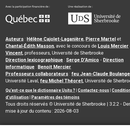
Auteurs
:
Hélène Cajolet-Laganière
,
Pierre Martel
et
Chantal‑Édith Masson
, avec le concours de
Louis Mercier
Vincent
, professeurs, Université de Sherbrooke
Direction lexicographique
:
Serge D’Amico
-
Direction
informatique
:
Benoit Mercier
Professeurs collaborateurs
:
feu Jean-Claude Boulange
Université Laval,
feu Michel Théoret
, Université de Sherbr
Qu’est-ce que le dictionnaire Usito ?
|
Contactez-nous
|
Conditio
d’utilisation
|
Paramètres des témoins
Tous droits réservés
©
Université de Sherbrooke |
3.2.2
- Der
mise à jour du contenu :
2026-08-03