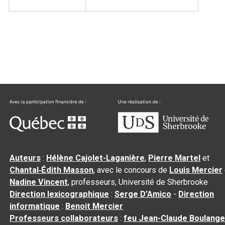
Auteurs
:
Hélène Cajolet-Laganière
,
Pierre Martel
et
Chantal‑Édith Masson
, avec le concours de
Louis Mercier
Nadine Vincent
, professeurs, Université de Sherbrooke
Direction lexicographique
:
Serge D’Amico
-
Direction
informatique
:
Benoit Mercier
Professeurs collaborateurs
:
feu Jean-Claude Boulange