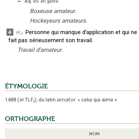
‒
Adj.
inv. en genre
Boxeuse amateur.
Hockeyeurs amateurs.
Personne qui manque d’application et qui ne
4
péj.
fait pas sérieusement son travail.
Travail d’amateur.
ÉTYMOLOGIE
1488
(
in
TLF
);
du latin
amator
«
celui qui aime
».
i
ORTHOGRAPHE
NOM