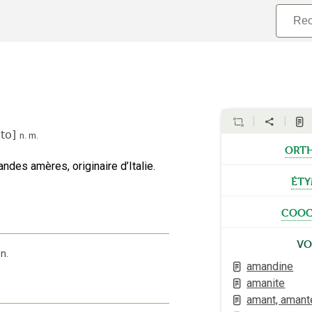
to
]
n.
m.
ort
ndes amères, originaire d’Italie.
éty
cooc
Vo
en
.
amandine
amanite
amant, amant